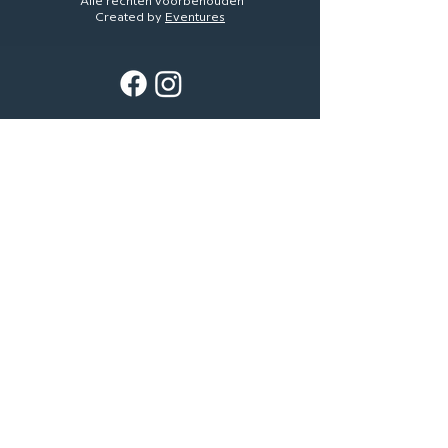
Alle rechten voorbehouden
Created by
Eventures
Algemene voorwaarden
Privacy & Cookie Disclaimer
IN DEN KEIZER MAAKT DEEL UIT VAN DE OP 'T HOF GROEP
HOME
KALENDER
COCKTAILS
DRINKS