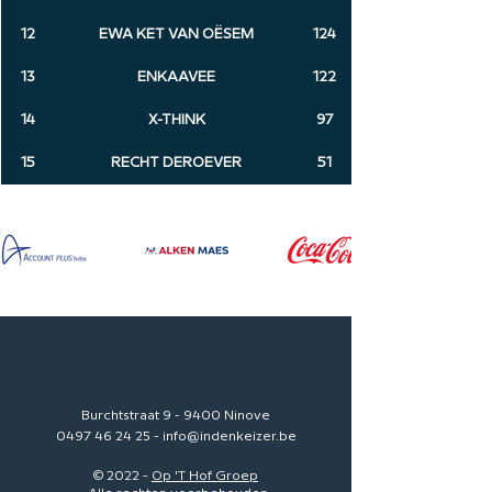
12
EWA KET VAN OËSEM
124
13
ENKAAVEE
122
14
X-THINK
97
15
RECHT DEROEVER
51
Burchtstraat 9 - 9400 Ninove
0497 46 24 25
-
info@indenkeizer.be
© 2022 -
Op 'T Hof Groep