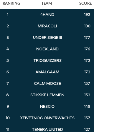
RANKING
TEAM
SCORE
1
4HAND
192
2
MIRACOLI
190
3
UNDER SIEGE III
177
4
NOEKLAND
176
5
TRIOQUIZZERS
172
6
AMALGAAM
172
7
CALM MOOSE
157
8
STIKSKE LEMMEN
152
9
NESCIO
149
10
XEIVETNOG ONVERWACHTS
137
11
TENERA UNITED
127