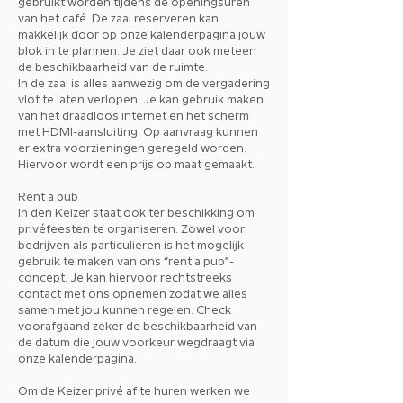
gebruikt worden tijdens de openingsuren
van het café. De zaal reserveren kan
makkelijk door op onze kalenderpagina jouw
blok in te plannen. Je ziet daar ook meteen
de beschikbaarheid van de ruimte.
In de zaal is alles aanwezig om de vergadering
vlot te laten verlopen. Je kan gebruik maken
van het draadloos internet en het scherm
met HDMI-aansluiting. Op aanvraag kunnen
er extra voorzieningen geregeld worden.
Hiervoor wordt een prijs op maat gemaakt.
Rent a pub
In den Keizer staat ook ter beschikking om
privéfeesten te organiseren. Zowel voor
bedrijven als particulieren is het mogelijk
gebruik te maken van ons “rent a pub”-
concept. Je kan hiervoor rechtstreeks
contact met ons opnemen zodat we alles
samen met jou kunnen regelen. Check
voorafgaand zeker de beschikbaarheid van
de datum die jouw voorkeur wegdraagt via
onze kalenderpagina.
Om de Keizer privé af te huren werken we