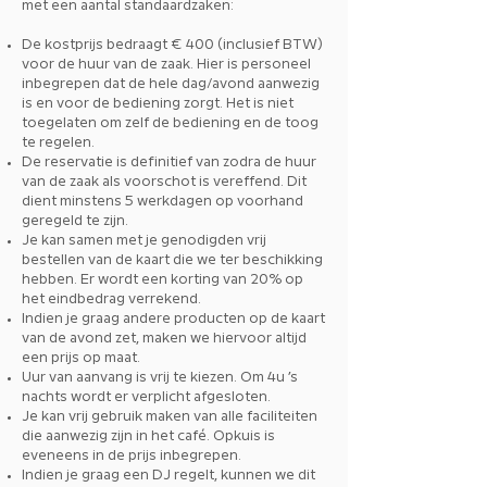
met een aantal standaardzaken:
De kostprijs bedraagt € 400 (inclusief BTW)
voor de huur van de zaak. Hier is personeel
inbegrepen dat de hele dag/avond aanwezig
is en voor de bediening zorgt. Het is niet
toegelaten om zelf de bediening en de toog
te regelen.
De reservatie is definitief van zodra de huur
van de zaak als voorschot is vereffend. Dit
dient minstens 5 werkdagen op voorhand
geregeld te zijn.
Je kan samen met je genodigden vrij
bestellen van de kaart die we ter beschikking
hebben. Er wordt een korting van 20% op
het eindbedrag verrekend.
Indien je graag andere producten op de kaart
van de avond zet, maken we hiervoor altijd
een prijs op maat.
Uur van aanvang is vrij te kiezen. Om 4u ’s
nachts wordt er verplicht afgesloten.
Je kan vrij gebruik maken van alle faciliteiten
die aanwezig zijn in het café. Opkuis is
eveneens in de prijs inbegrepen.
Indien je graag een DJ regelt, kunnen we dit