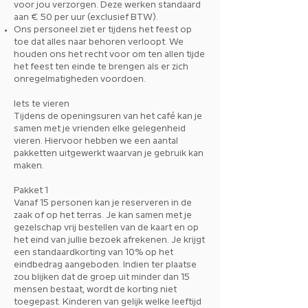
voor jou verzorgen. Deze werken standaard
aan € 50 per uur (exclusief BTW).
Ons personeel ziet er tijdens het feest op
toe dat alles naar behoren verloopt. We
houden ons het recht voor om ten allen tijde
het feest ten einde te brengen als er zich
onregelmatigheden voordoen.
Iets te vieren
Tijdens de openingsuren van het café kan je
samen met je vrienden elke gelegenheid
vieren. Hiervoor hebben we een aantal
pakketten uitgewerkt waarvan je gebruik kan
maken.
Pakket 1
Vanaf 15 personen kan je reserveren in de
zaak of op het terras. Je kan samen met je
gezelschap vrij bestellen van de kaart en op
het eind van jullie bezoek afrekenen. Je krijgt
een standaardkorting van 10% op het
eindbedrag aangeboden. Indien ter plaatse
zou blijken dat de groep uit minder dan 15
mensen bestaat, wordt de korting niet
toegepast. Kinderen van gelijk welke leeftijd