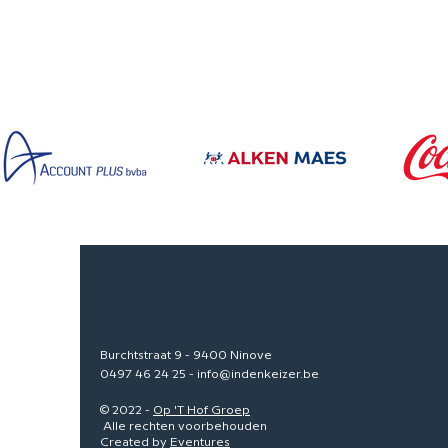
Burchtstraat 9 - 9400 Ninove
0497 46 24 25
-
info@indenkeizer.be
© 2022 -
Op 'T Hof Groep
Alle rechten voorbehouden
Created by
Eventures