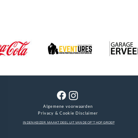
Algemene voorwaarden
Privacy & Cookie Disclaimer
IN DEN KEIZER MAAKT DEEL UIT VAN DE OP 'T HOF GROEP